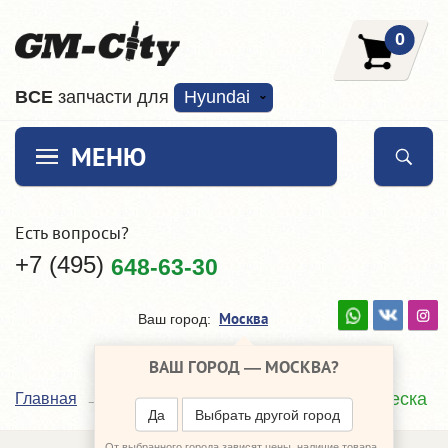
0
ВCE
запчасти для
Hyundai
МЕНЮ
Есть вопросы?
+7 (495)
648-63-30
Москва
Ваш город:
ВАШ ГОРОД —
МОСКВА
?
Подвеска
Главная
Каталог
Hyundai Creta
Да
Выбрать другой город
От выбранного города зависят цены, наличие товара