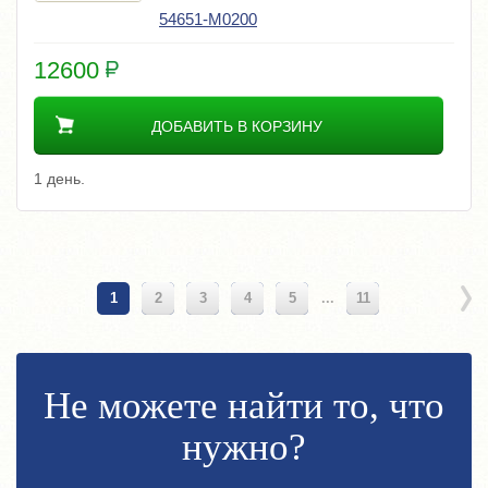
54651-M0200
12600
ДОБАВИТЬ В КОРЗИНУ
1 день.
1
2
3
4
5
...
11
Не можете найти то, что
нужно?