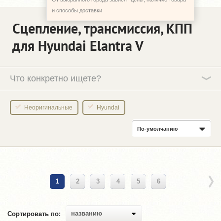
и способы доставки
Сцепление, трансмиссия, КПП
для Hyundai Elantra V
Что конкретно ищете?
Неоригинальные
Hyundai
По-умолчанию
1
2
3
4
5
6
названию
Сортировать по: