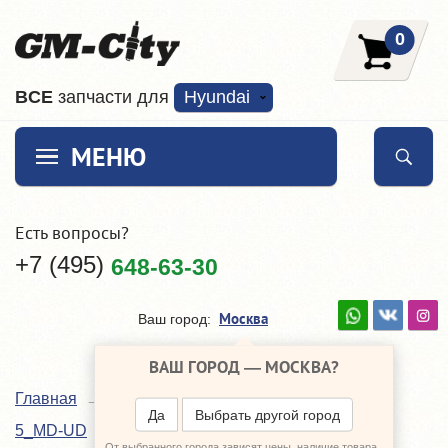
0
ВCE
запчасти для
Hyundai
МЕНЮ
Есть вопросы?
+7 (495)
648-63-30
Москва
Ваш город:
ВАШ ГОРОД —
МОСКВА
?
Главная
Каталог
Hyundai Elantra
Да
Выбрать другой город
Сцепление, трансмиссия, КПП
5_MD-UD
От выбранного города зависят цены, наличие товара