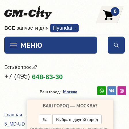
0
ВCE
запчасти для
Hyundai
МЕНЮ
Есть вопросы?
+7 (495)
648-63-30
Москва
Ваш город:
ВАШ ГОРОД —
МОСКВА
?
Главная
Каталог
Hyundai Elantra
Да
Выбрать другой город
5_MD-UD
Кондиционер - отопление
От выбранного города зависят цены, наличие товара