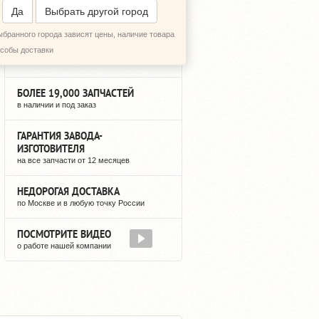
ПЕРЕЗВОНИТЬ МНЕ
Да
Выбрать другой город
ыбранного города зависят цены, наличие товара
3 ГОДА НА РЫНКЕ
особы доставки
мы не исчезнем после оплаты
БОЛЕЕ 19,000 ЗАПЧАСТЕЙ
в наличии и под заказ
ГАРАНТИЯ ЗАВОДА-
ИЗГОТОВИТЕЛЯ
на все запчасти от 12 месяцев
НЕДОРОГАЯ ДОСТАВКА
по Москве и в любую точку России
ПОСМОТРИТЕ ВИДЕО
о работе нашей компании