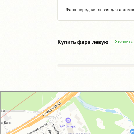
Фара передняя левая для автомоби
Купить фара левую
Уточнить
GM-City&VAG-Repair
Автосервис, автотехцентр в Москве
Магазин автозапчастей и автотоваров в Москве