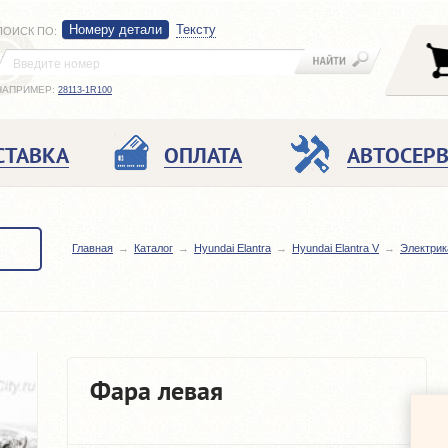
Номеру детали
Тексту
ПОИСК ПО
:
НАПРИМЕР:
28113-1R100
СТАВКА
ОПЛАТА
АВТОСЕР
Главная
Каталог
Hyundai Elantra
Hyundai Elantra V
Электрик
Фара левая