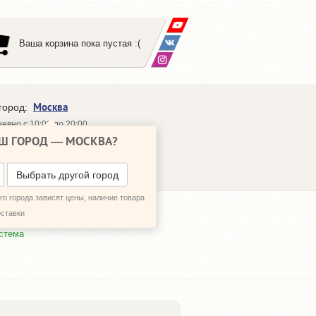
Ваша корзина пока пустая :(
Москва
город:
евно с 10:00 до 20:00
Ш ГОРОД —
МОСКВА
?
648-64-30
95)
648-64-20
95)
ЗВОНИТЬ МНЕ
Выбрать другой город
о города зависят цены, наличие товара
оставки
стема