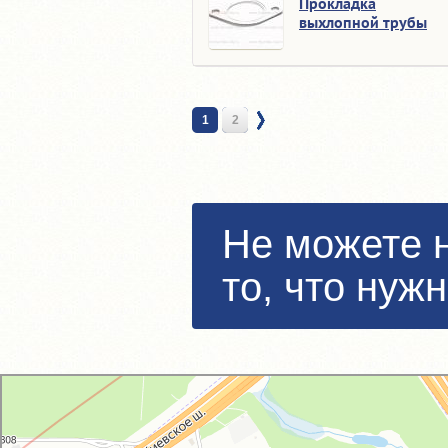
Прокладка
выхлопной трубы
1
2
Не можете 
то, что нуж
GM-City&VAG-Repair
Автосервис, автотехцентр в Москве
Магазин автозапчастей и автотоваров в Москве