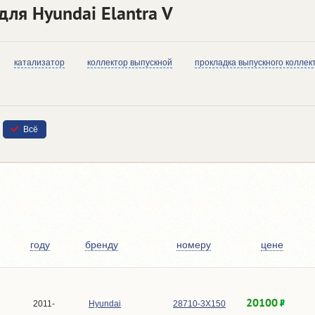
для Hyundai Elantra V
катализатор
коллектор выпускной
прокладка выпускного коллек
Всё
году
бренду
номеру
цене
20100
2011-
Hyundai
28710-3X150