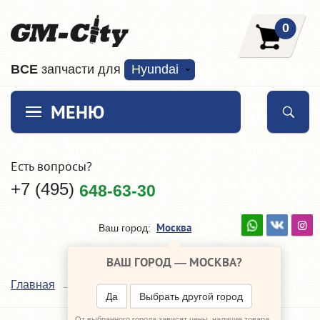
0
ВCE
запчасти для
Hyundai
МЕНЮ
Есть вопросы?
+7 (495)
648-63-30
Москва
Ваш город:
ВАШ ГОРОД —
МОСКВА
?
Каталог
Главная
Да
Выбрать другой город
Ничего не найдено.
От выбранного города зависят цены, наличие товара