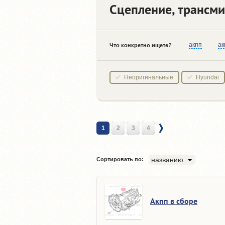
Сцепление, трансми
акпп
ак
Что конкретно ищете?
Неоригинальные
Hyundai
1
2
3
4
названию
Сортировать по:
Акпп в сборе