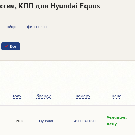
ссия, КПП для Hyundai Equus
пп в сборе
фильтр акпп
Всё
году
бренду
номеру
цене
Уточнить
2013-
Hyundai
450004E020
цену