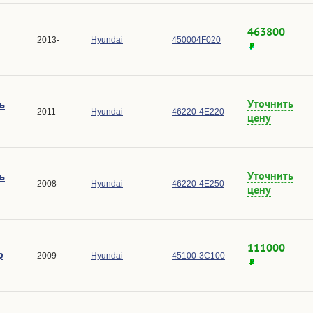
463800
2013-
Hyundai
450004F020
Уточнить
ь
2011-
Hyundai
46220-4E220
цену
Уточнить
ь
2008-
Hyundai
46220-4E250
цену
111000
р
2009-
Hyundai
45100-3C100