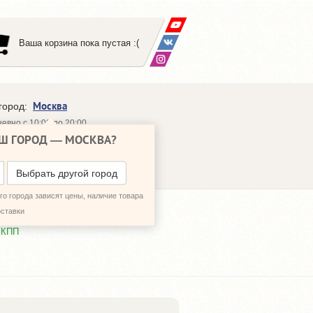
Ваша корзина пока пустая :(
Москва
город:
евно с 10:00 до 20:00
Ш ГОРОД —
МОСКВА
?
648-64-30
95)
648-64-20
95)
ЗВОНИТЬ МНЕ
Выбрать другой город
о города зависят цены, наличие товара
оставки
 КПП