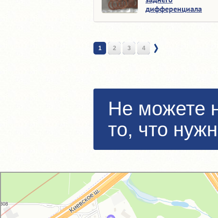
дифференциала
1
2
3
4
Не можете 
то, что нуж
GM-City&VAG-Repair
Автосервис, автотехцентр в Москве
Магазин автозапчастей и автотоваров в Москве