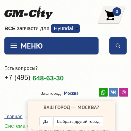
0
ВCE
запчасти для
Hyundai
МЕНЮ
Есть вопросы?
+7 (495)
648-63-30
Москва
Ваш город:
ВАШ ГОРОД —
МОСКВА
?
Главная
Каталог
Hyundai Equus
Да
Выбрать другой город
Система охлаждения
От выбранного города зависят цены, наличие товара