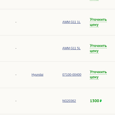
Уточнить
-
AWM G11 1L
цену
Уточнить
-
AWM G11 5L
цену
Уточнить
-
Hyundai
07100-00400
цену
1300
-
NG20362