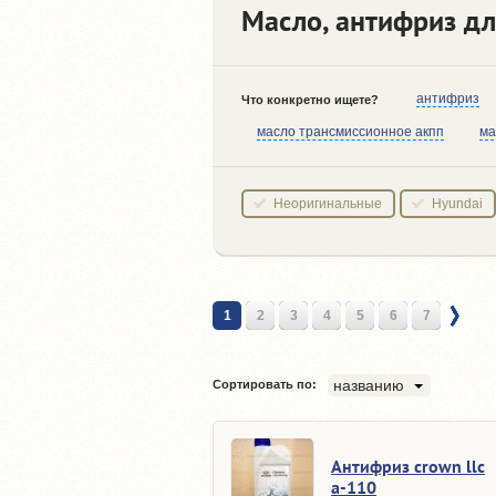
Масло, антифриз дл
антифриз
Что конкретно ищете?
масло трансмиссионное акпп
ма
Неоригинальные
Hyundai
1
2
3
4
5
6
7
названию
Сортировать по:
Антифриз crown llc
a-110