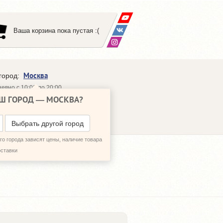
Ваша корзина пока пустая :(
Москва
город:
евно с 10:00 до 20:00
Ш ГОРОД —
МОСКВА
?
648-64-30
95)
648-64-20
95)
ЗВОНИТЬ МНЕ
Выбрать другой город
о города зависят цены, наличие товара
оставки