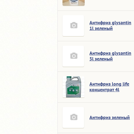
Антифриз glysantin
1l зеленый
Антифриз glysantin
5l зеленый
Антифриз long life
концентрат 4l
Антифриз зеленый