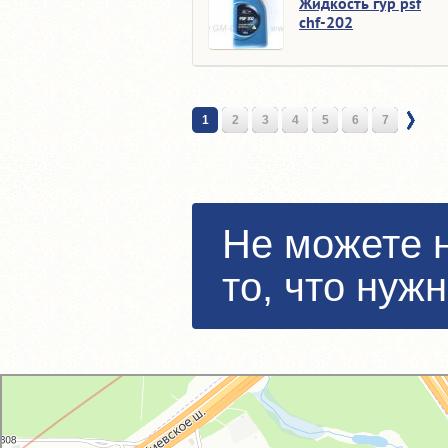
Жидкость гур psf
chf-202
1
2
3
4
5
6
7
Не можете 
то, что нуж
GM-City&VAG-Repair
Автосервис, автотехцентр в Москве
Магазин автозапчастей и автотоваров в Москве