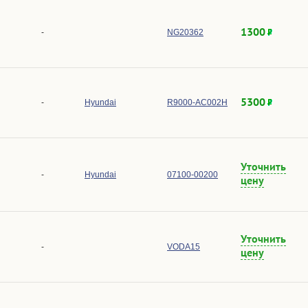
1300
-
NG20362
5300
-
Hyundai
R9000-AC002H
Уточнить
-
Hyundai
07100-00200
цену
Уточнить
-
VODA15
цену