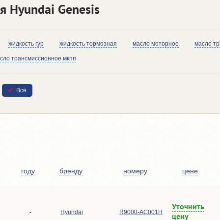
я Hyundai Genesis
жидкость гур
жидкость тормозная
масло моторное
масло т
сло трансмиссионное мкпп
Всё
году
бренду
номеру
цене
Уточнить
-
Hyundai
R9000-AC001H
цену