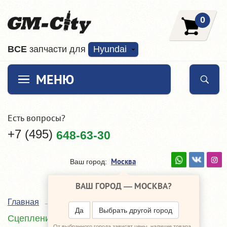
0
ВCE
запчасти для
Hyundai
МЕНЮ
Есть вопросы?
+7 (495)
648-63-30
Москва
Ваш город:
ВАШ ГОРОД —
МОСКВА
?
Главная
Каталог
Hyundai Grandeur
Да
Выбрать другой город
Сцепление, трансмиссия, КПП
От выбранного города зависят цены, наличие товара