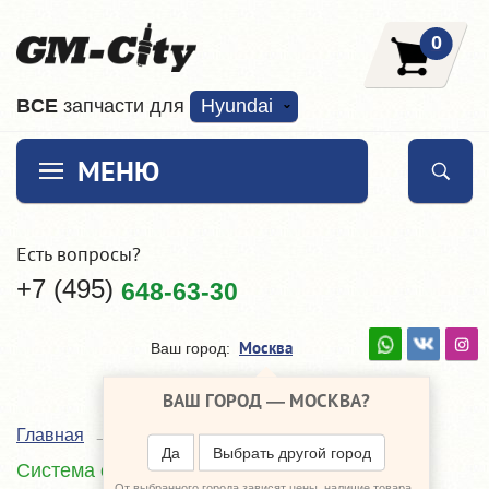
0
ВCE
запчасти для
Hyundai
МЕНЮ
Есть вопросы?
+7 (495)
648-63-30
Москва
Ваш город:
ВАШ ГОРОД —
МОСКВА
?
Главная
Каталог
Hyundai Grandeur
Да
Выбрать другой город
Система охлаждения
От выбранного города зависят цены, наличие товара