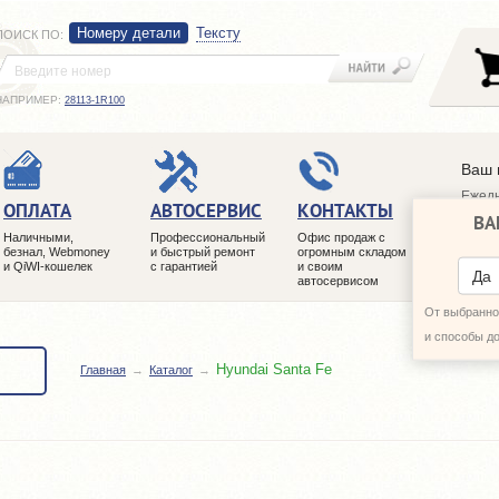
Номеру детали
Тексту
ПОИСК ПО
:
НАПРИМЕР:
28113-1R100
Ваш 
Ежедн
ОПЛАТА
АВТОСЕРВИС
КОНТАКТЫ
ВА
+7 (4
Наличными,
Профессиональный
Офис продаж с
+7 (4
безнал, Webmoney
и быстрый ремонт
огромным складом
и QiWI-кошелек
с гарантией
и своим
ПЕРЕ
Да
автосервисом
От выбранног
и способы д
Hyundai Santa Fe
Главная
Каталог