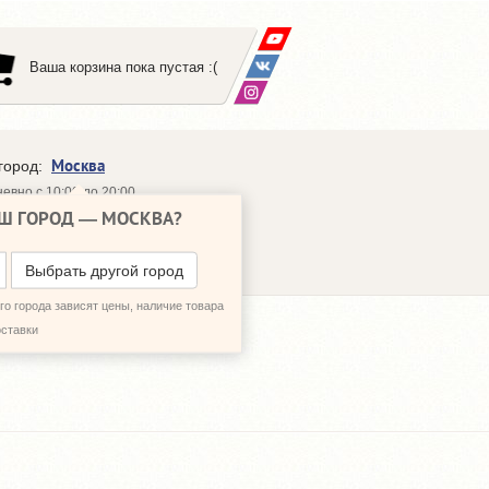
Ваша корзина пока пустая :(
Москва
город:
евно с 10:00 до 20:00
Ш ГОРОД —
МОСКВА
?
648-64-30
95)
648-64-20
95)
ЗВОНИТЬ МНЕ
Выбрать другой город
о города зависят цены, наличие товара
оставки