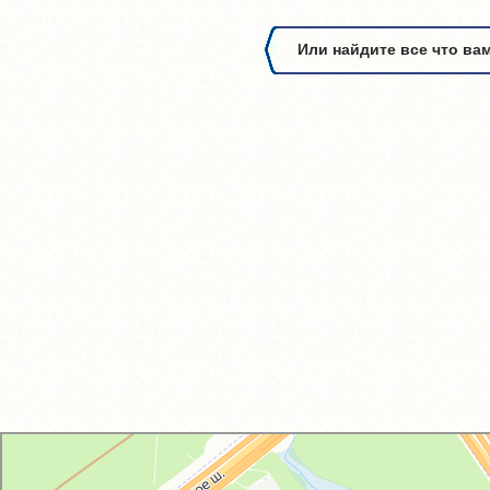
Или найдите все что ва
GM-City&VAG-Repair
Автосервис, автотехцентр в Москве
Магазин автозапчастей и автотоваров в Москве