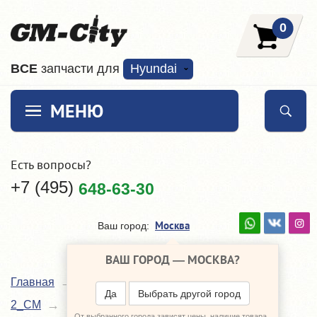
0
ВCE
запчасти для
Hyundai
МЕНЮ
Есть вопросы?
+7 (495)
648-63-30
Москва
Ваш город:
ВАШ ГОРОД —
МОСКВА
?
Главная
Каталог
Hyundai Santa Fe
Да
Выбрать другой город
Диски, колпаки
2_CM
От выбранного города зависят цены, наличие товара