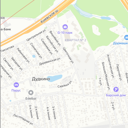
GM-City&VAG-Repair
Автосервис, автотехцентр в Москве
Магазин автозапчастей и автотоваров в Москве