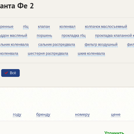
анта Фе 2
оренные
гбц
клапан
коленвал
колпачок маслосъемный
оддон масляный
поршень
прокладка гбц
прокладка клапанной 
альник коленвала
сальник распредвала
фильтр воздушный
фил
 коленвала
шестерня распредвала
шкив коленвала
Всё
году
бренду
номеру
цене
Уточнить