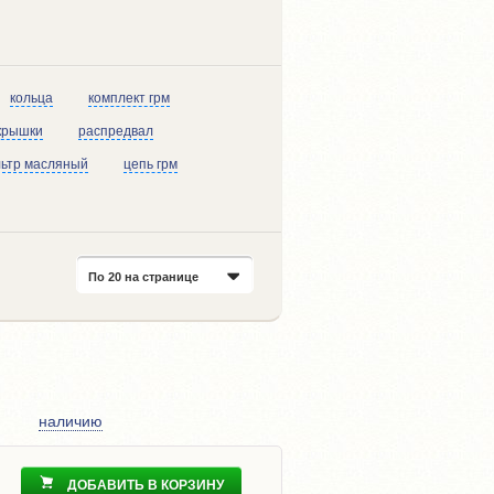
кольца
комплект грм
крышки
распредвал
ьтр масляный
цепь грм
По 20 на странице
наличию
ДОБАВИТЬ В КОРЗИНУ