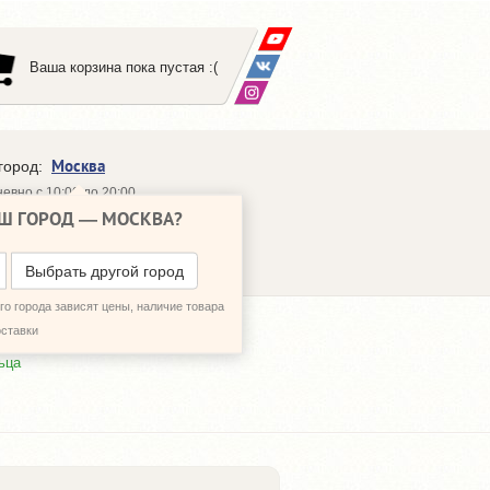
Ваша корзина пока пустая :(
Москва
город:
евно с 10:00 до 20:00
Ш ГОРОД —
МОСКВА
?
648-64-30
95)
648-64-20
95)
ЗВОНИТЬ МНЕ
Выбрать другой город
о города зависят цены, наличие товара
оставки
ьца