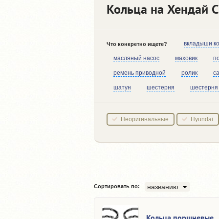
Кольца на Хендай С
вкладыши к
Что конкретно ищете?
масляный насос
маховик
п
ремень приводной
ролик
с
шатун
шестерня
шестерня
Неоригинальные
Hyundai
названию
Сортировать по:
Кольца поршневые