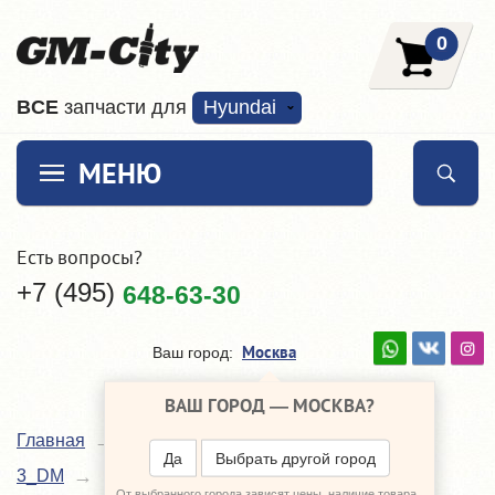
0
ВCE
запчасти для
Hyundai
МЕНЮ
Есть вопросы?
+7 (495)
648-63-30
Москва
Ваш город:
ВАШ ГОРОД —
МОСКВА
?
Главная
Каталог
Hyundai Santa Fe
Да
Выбрать другой город
Кузовные детали
3_DM
От выбранного города зависят цены, наличие товара