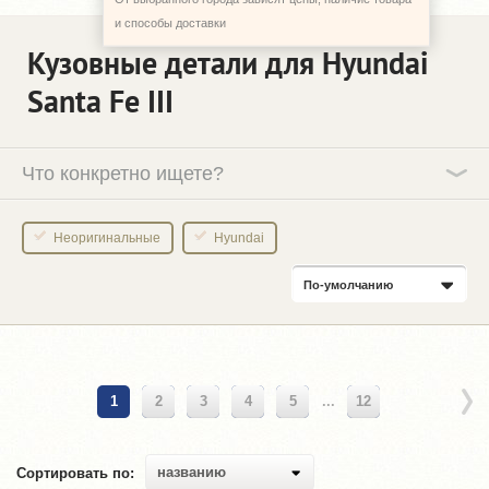
и способы доставки
Кузовные детали для Hyundai
Santa Fe III
Что конкретно ищете?
Неоригинальные
Hyundai
По-умолчанию
1
2
3
4
5
...
12
названию
Сортировать по: