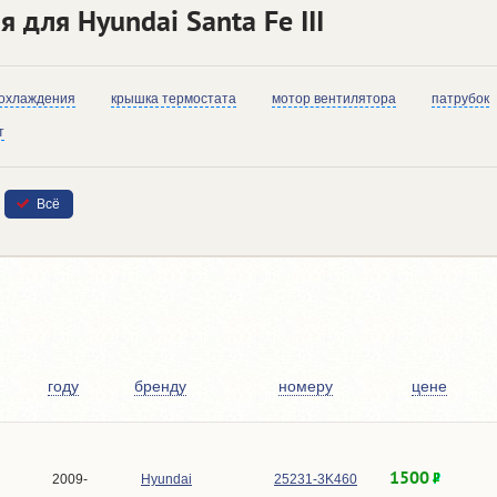
 для Hyundai Santa Fe III
 охлаждения
крышка термостата
мотор вентилятора
патрубок
т
Всё
году
бренду
номеру
цене
1500
2009-
Hyundai
25231-3K460