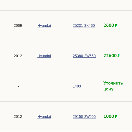
2600
2009-
Hyundai
25231-3K460
22600
2012-
Hyundai
25380-2W550
Уточнить
-
1403
цену
1000
2012-
Hyundai
29150-2W000