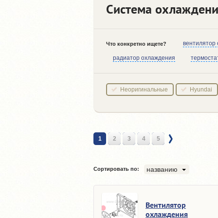
Система охлаждения
вентилятор
Что конкретно ищете?
радиатор охлаждения
термоста
Неоригинальные
Hyundai
1
2
3
4
5
названию
Сортировать по:
Вентилятор
охлаждения