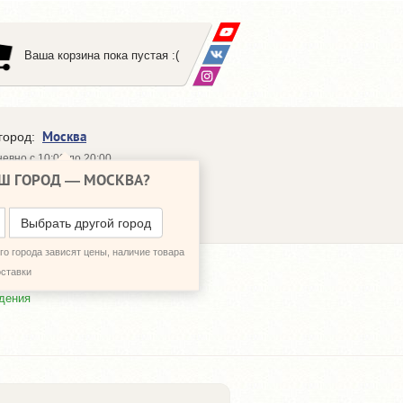
Ваша корзина пока пустая :(
Москва
город:
евно с 10:00 до 20:00
Ш ГОРОД —
МОСКВА
?
648-64-30
95)
648-64-20
95)
ЗВОНИТЬ МНЕ
Выбрать другой город
о города зависят цены, наличие товара
оставки
дения