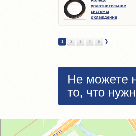
уплотнительное
системы
охлаждения
1
2
3
4
5
Не можете 
то, что нуж
GM-City&VAG-Repair
Автосервис, автотехцентр в Москве
Магазин автозапчастей и автотоваров в Москве