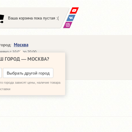
Ваша корзина пока пустая :(
Москва
город:
евно с 10:00 до 20:00
Ш ГОРОД —
МОСКВА
?
648-64-30
95)
648-64-20
95)
ЗВОНИТЬ МНЕ
Выбрать другой город
о города зависят цены, наличие товара
оставки