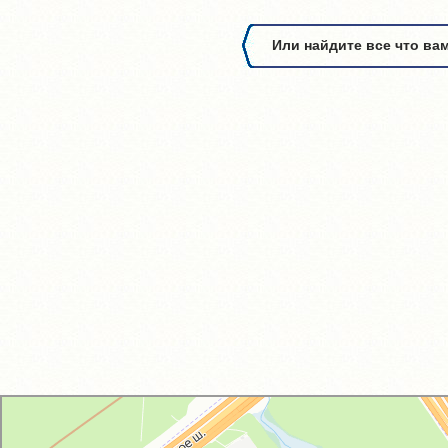
Или найдите все что ва
GM-City&VAG-Repair
Автосервис, автотехцентр в Москве
Магазин автозапчастей и автотоваров в Москве