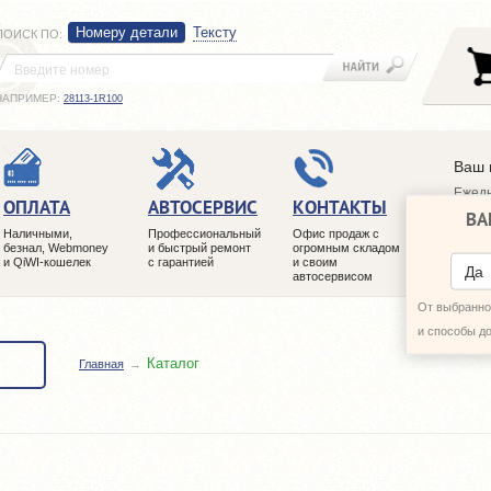
Номеру детали
Тексту
ПОИСК ПО
:
НАПРИМЕР:
28113-1R100
Ваш 
Ежедн
ОПЛАТА
АВТОСЕРВИС
КОНТАКТЫ
ВА
+7 (4
Наличными,
Профессиональный
Офис продаж с
+7 (4
безнал, Webmoney
и быстрый ремонт
огромным складом
и QiWI-кошелек
с гарантией
и своим
ПЕРЕ
Да
автосервисом
От выбранног
и способы д
Каталог
Главная