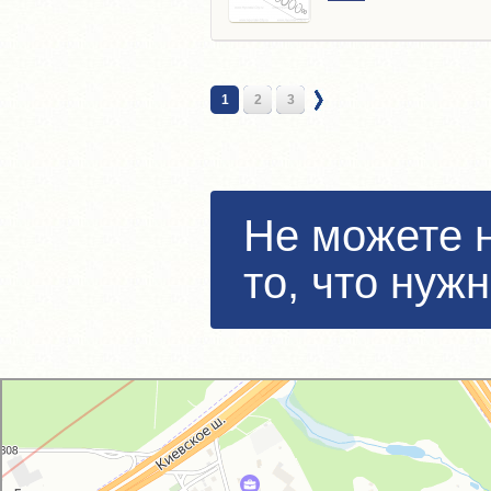
1
2
3
Не можете 
то, что нуж
GM-City&VAG-Repair
Автосервис, автотехцентр в Москве
Магазин автозапчастей и автотоваров в Москве