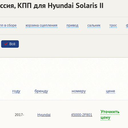
сия, КПП для Hyundai Solaris II
пп в сборе
корзина сцепления
привод
сальник
трос
ф
Всё
году
бренду
номеру
цене
Уточнить
2017-
Hyundai
45000-2F801
цену