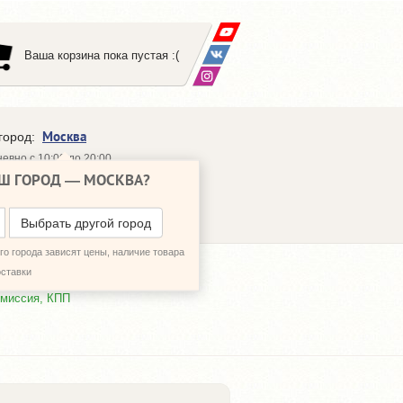
Ваша корзина пока пустая :(
Москва
город:
евно с 10:00 до 20:00
Ш ГОРОД —
МОСКВА
?
648-64-30
95)
648-64-20
95)
ЗВОНИТЬ МНЕ
Выбрать другой город
о города зависят цены, наличие товара
оставки
смиссия, КПП