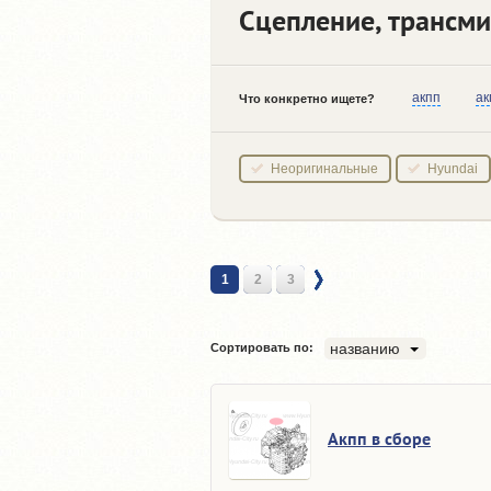
Сцепление, трансмис
акпп
ак
Что конкретно ищете?
Неоригинальные
Hyundai
1
2
3
названию
Сортировать по:
Акпп в сборе