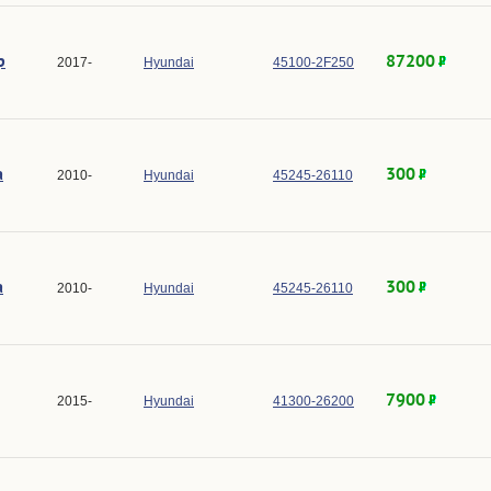
р
87200
2017-
Hyundai
45100-2F250
а
300
2010-
Hyundai
45245-26110
а
300
2010-
Hyundai
45245-26110
7900
2015-
Hyundai
41300-26200