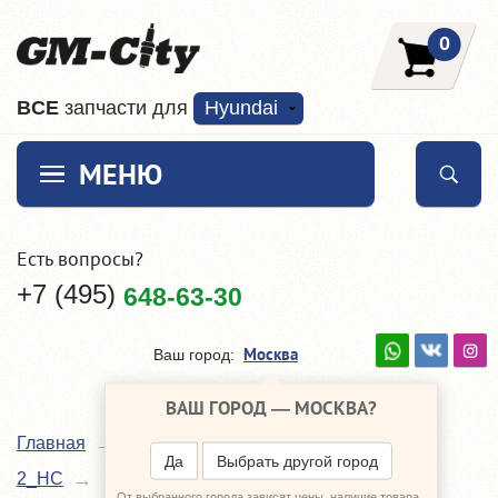
0
ВCE
запчасти для
Hyundai
МЕНЮ
Есть вопросы?
+7 (495)
648-63-30
Москва
Ваш город:
ВАШ ГОРОД —
МОСКВА
?
Главная
Каталог
Hyundai Solaris
Да
Выбрать другой город
Внешняя отделка
2_HC
От выбранного города зависят цены, наличие товара