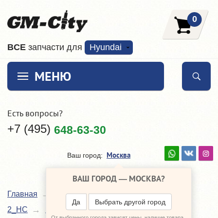
0
ВCE
запчасти для
Hyundai
МЕНЮ
Есть вопросы?
+7 (495)
648-63-30
Москва
Ваш город:
ВАШ ГОРОД —
МОСКВА
?
Главная
Каталог
Hyundai Solaris
Да
Выбрать другой город
амортизатор передний
2_HC
Подвеска
От выбранного города зависят цены, наличие товара