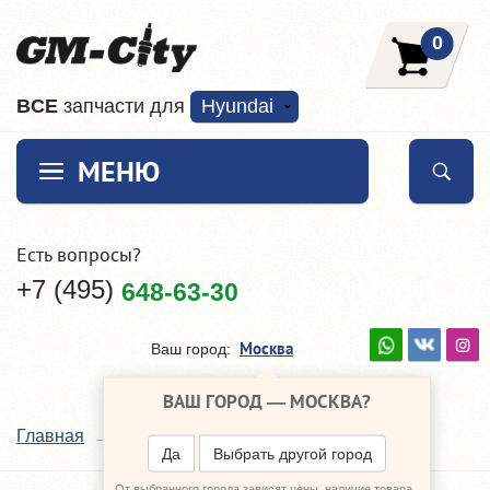
0
ВCE
запчасти для
Hyundai
МЕНЮ
Есть вопросы?
+7 (495)
648-63-30
Москва
Ваш город:
ВАШ ГОРОД —
МОСКВА
?
Каталог
Главная
Да
Выбрать другой город
Ничего не найдено.
От выбранного города зависят цены, наличие товара