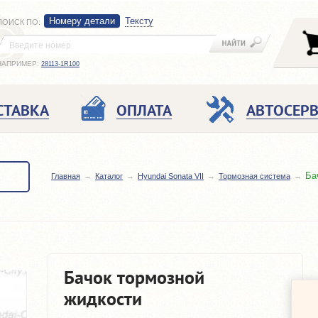
Номеру детали
Тексту
ПОИСК ПО
:
НАПРИМЕР:
28113-1R100
СТАВКА
ОПЛАТА
АВТОСЕР
Ба
Главная
Каталог
Hyundai Sonata VII
Тормозная система
Бачок тормозной
жидкости