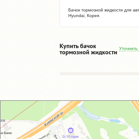
Бачок тормозной жидкости для ав
Hyundai, Корея.
Купить бачок
Уточнить
тормозной жидкости
GM-City&VAG-Repair
Автосервис, автотехцентр в Москве
Магазин автозапчастей и автотоваров в Москве