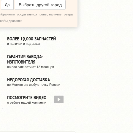
ПЕРЕЗВОНИТЬ МНЕ
Да
Выбрать другой город
ыбранного города зависят цены, наличие товара
3 ГОДА НА РЫНКЕ
особы доставки
мы не исчезнем после оплаты
БОЛЕЕ 19,000 ЗАПЧАСТЕЙ
в наличии и под заказ
ГАРАНТИЯ ЗАВОДА-
ИЗГОТОВИТЕЛЯ
на все запчасти от 12 месяцев
НЕДОРОГАЯ ДОСТАВКА
по Москве и в любую точку России
ПОСМОТРИТЕ ВИДЕО
о работе нашей компании