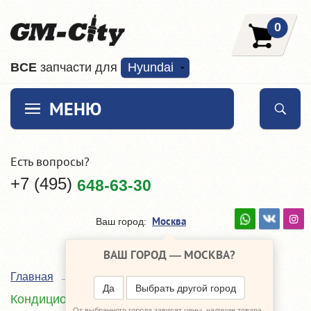
0
ВCE
запчасти для
Hyundai
МЕНЮ
Есть вопросы?
+7 (495)
648-63-30
Москва
Ваш город:
ВАШ ГОРОД —
МОСКВА
?
Главная
Каталог
Hyundai Sonata VII
Да
Выбрать другой город
Кондиционер - отопление
От выбранного города зависят цены, наличие товара