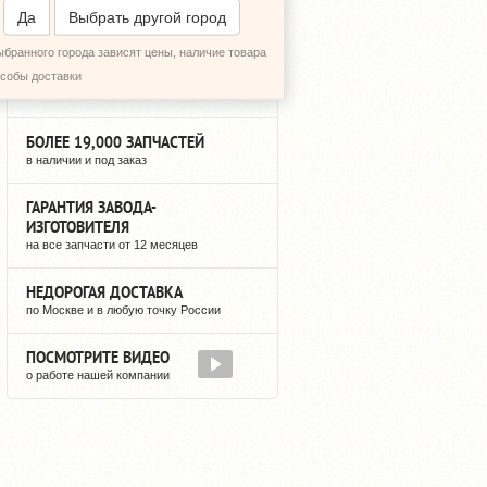
ПЕРЕЗВОНИТЬ МНЕ
Да
Выбрать другой город
ыбранного города зависят цены, наличие товара
3 ГОДА НА РЫНКЕ
особы доставки
мы не исчезнем после оплаты
БОЛЕЕ 19,000 ЗАПЧАСТЕЙ
в наличии и под заказ
ГАРАНТИЯ ЗАВОДА-
ИЗГОТОВИТЕЛЯ
на все запчасти от 12 месяцев
НЕДОРОГАЯ ДОСТАВКА
по Москве и в любую точку России
ПОСМОТРИТЕ ВИДЕО
о работе нашей компании