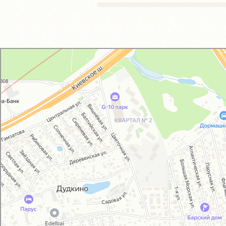
GM-City&VAG-Repair
Автосервис, автотехцентр в Москве
Магазин автозапчастей и автотоваров в Москве