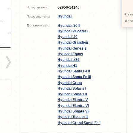
52950-14140
Номер детали:
От в
Hyundai
Производитель:
и сп
Hyundai i30 II
Для какого авто:
Hyundai Veloster I
Hyundai i40
Hyundai Grandeur
Hyundai Genesis
Hyundai Equus
Hyundai ix35
Hyundai H1
Hyundai Santa Fe II
Hyundai Santa Fe III
Hyundai Creta
Hyundai Solaris I
Hyundai Solaris II
Hyundai Elantra V
Hyundai Elantra VI
Hyundai Sonata VII
Hyundai Tucson III
Hyundai Grand Santa Fe I