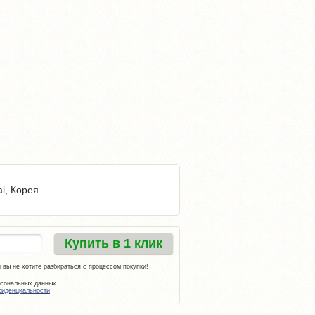
i, Корея.
Купить в 1 клик
 вы не хотите разбираться с процессом покупки!
рсональных данных
фиденциальности