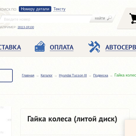
Номеру детали
Тексту
ПОИСК ПО
:
НАПРИМЕР:
28113-1R100
СТАВКА
ОПЛАТА
АВТОСЕР
Гайка колес
Главная
Каталог
Hyundai Tucson III
Подвеска
Гайка колеса (литой диск)