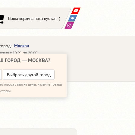
Ваша корзина пока пустая :(
Москва
город:
евно с 10:00 до 20:00
Ш ГОРОД —
МОСКВА
?
648-64-30
95)
648-64-20
95)
ЗВОНИТЬ МНЕ
Выбрать другой город
о города зависят цены, наличие товара
оставки