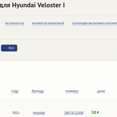
ля Hyundai Veloster I
катализатор
коллектор выпускной
прокладка выпускного коллек
Всё
году
бренду
номеру
цене
50
2011-
Hyundai
28679-21000