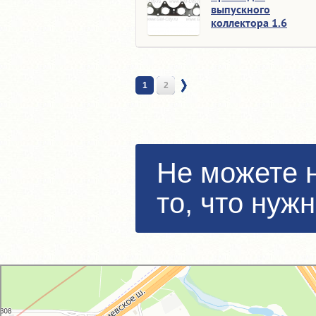
выпускного
коллектора 1.6
1
2
Не можете 
то, что нуж
GM-City&VAG-Repair
Автосервис, автотехцентр в Москве
Магазин автозапчастей и автотоваров в Москве