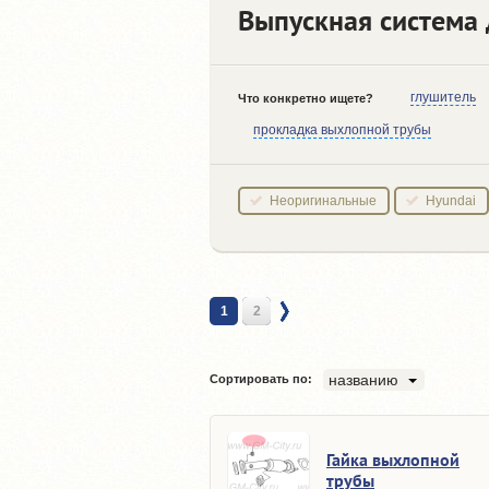
Выпускная система д
глушитель
Что конкретно ищете?
прокладка выхлопной трубы
Неоригинальные
Hyundai
1
2
названию
Сортировать по:
Гайка выхлопной
трубы