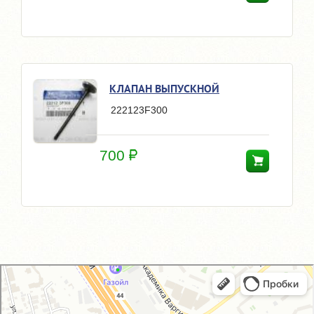
КЛАПАН ВЫПУСКНОЙ
222123F300
700
GM-City&VAG-Repair
Автосервис, автотехцентр в Москве
Магазин автозапчастей и автотоваров в Москве