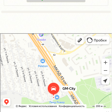
GM-City&VAG-Repair
Автосервис, автотехцентр в Москве
Магазин автозапчастей и автотоваров в Москве