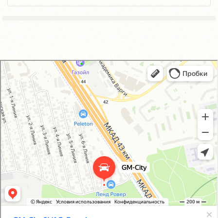
GM-City&VAG-Repair
Автосервис, автотехцентр в Москве
Магазин автозапчастей и автотоваров в Москве