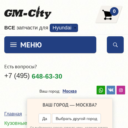
0
ВCE
запчасти для
Hyundai
МЕНЮ
Есть вопросы?
+7 (495)
648-63-30
Москва
Ваш город:
ВАШ ГОРОД —
МОСКВА
?
Главная
Каталог
Hyundai ix35
Да
Выбрать другой город
Кузовные детали
От выбранного города зависят цены, наличие товара