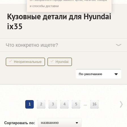
и способы доставки
Кузовные детали для Hyundai
ix35
Что конкретно ищете?
Неоригинальные
Hyundai
По-умолчанию
1
2
3
4
5
...
16
названию
Сортировать по: