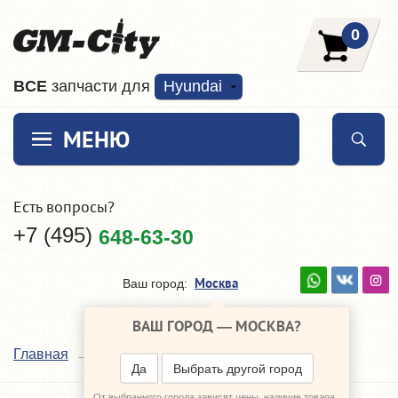
0
ВCE
запчасти для
Hyundai
МЕНЮ
Есть вопросы?
+7 (495)
648-63-30
Москва
Ваш город:
ВАШ ГОРОД —
МОСКВА
?
Filtron
Главная
Наши поставщики
Да
Выбрать другой город
От выбранного города зависят цены, наличие товара