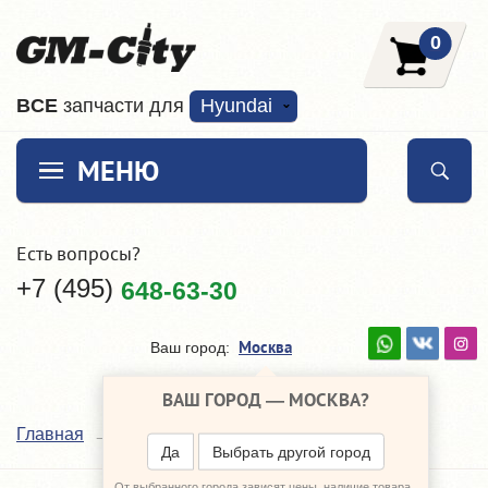
0
ВCE
запчасти для
Hyundai
МЕНЮ
Есть вопросы?
+7 (495)
648-63-30
Москва
Ваш город:
ВАШ ГОРОД —
МОСКВА
?
HSB
Главная
Наши поставщики
Да
Выбрать другой город
От выбранного города зависят цены, наличие товара