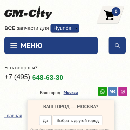
0
ВCE
запчасти для
Hyundai
МЕНЮ
Есть вопросы?
+7 (495)
648-63-30
Москва
Ваш город:
ВАШ ГОРОД —
МОСКВА
?
Luzar
Главная
Наши поставщики
Да
Выбрать другой город
От выбранного города зависят цены, наличие товара