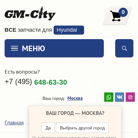
0
ВCE
запчасти для
Hyundai
МЕНЮ
Есть вопросы?
+7 (495)
648-63-30
Москва
Ваш город:
ВАШ ГОРОД —
МОСКВА
?
Brave
Главная
Наши поставщики
Да
Выбрать другой город
От выбранного города зависят цены, наличие товара