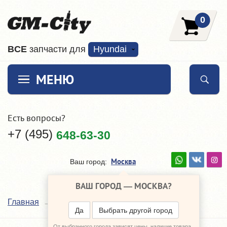
0
ВCE
запчасти для
Hyundai
МЕНЮ
Есть вопросы?
+7 (495)
648-63-30
Москва
Ваш город:
ВАШ ГОРОД —
МОСКВА
?
Delphi
Главная
Наши поставщики
Да
Выбрать другой город
От выбранного города зависят цены, наличие товара