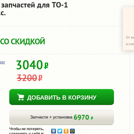
 запчастей для TO-1
с.
От в
 СО СКИДКОЙ
и сп
3040
per
3200
ДОБАВИТЬ В КОРЗИНУ
6970
Запчасти + установка
Чтобы не потерять,
сохранить у себя в: