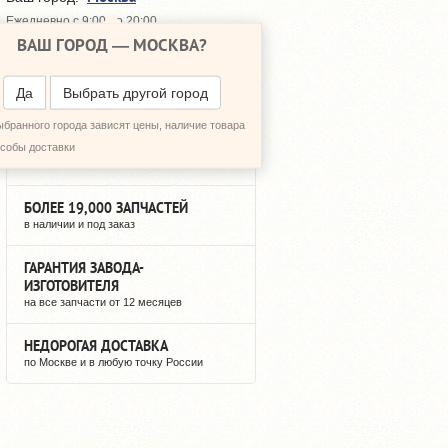
Ежедневно с 9:00 до 20:00
ВАШ ГОРОД —
МОСКВА
?
648-64-30
+7 (495)
648-64-20
+7 (495)
ПЕРЕЗВОНИТЬ МНЕ
Да
Выбрать другой город
ыбранного города зависят цены, наличие товара
3 ГОДА НА РЫНКЕ
особы доставки
мы не исчезнем после оплаты
БОЛЕЕ 19,000 ЗАПЧАСТЕЙ
в наличии и под заказ
ГАРАНТИЯ ЗАВОДА-
ИЗГОТОВИТЕЛЯ
на все запчасти от 12 месяцев
НЕДОРОГАЯ ДОСТАВКА
по Москве и в любую точку России