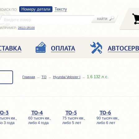
Номеру детали
Тексту
ПОИСК ПО
:
НАПРИМЕР:
28113-1R100
СТАВКА
ОПЛАТА
АВТОСЕР
1.6 132 л.с.
Главная
TO
Hyundai Veloster I
ТО-3
ТО-4
ТО-5
ТО-6
тысяч км.,
60 тысяч км.,
75 тысяч км.,
90 тысяч км.,
о 3 года
либо 4 года
либо 5 лет
либо 6 лет