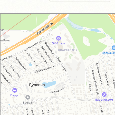
GM-City&VAG-Repair
Автосервис, автотехцентр в Москве
Магазин автозапчастей и автотоваров в Москве