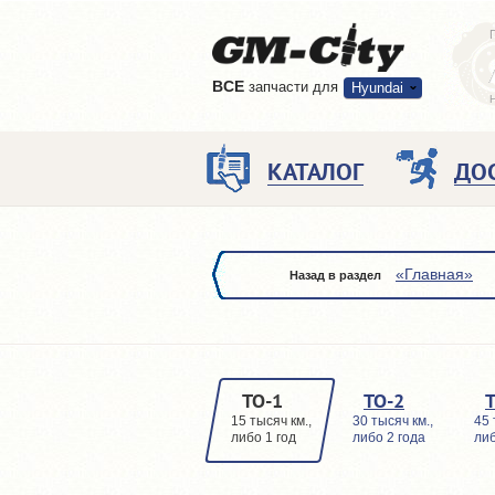
ВCE
запчасти для
Hyundai
КАТАЛОГ
ДО
«Главная»
Назад в раздел
ТО-1
ТО-2
15 тысяч км.,
30 тысяч км.,
45 
либо 1 год
либо 2 года
либ