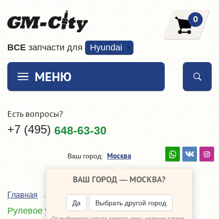
0
ВCE
запчасти для
Hyundai
МЕНЮ
Есть вопросы?
+7 (495)
648-63-30
Москва
Ваш город:
ВАШ ГОРОД —
МОСКВА
?
Главная
Каталог
Hyundai i30 II
Да
Выбрать другой город
Рулевое управление
От выбранного города зависят цены, наличие товара