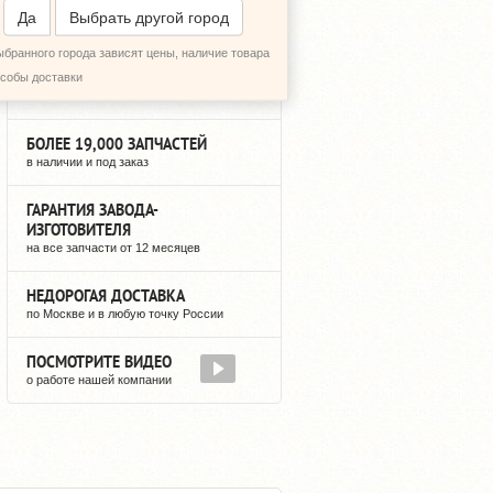
ПЕРЕЗВОНИТЬ МНЕ
Да
Выбрать другой город
ыбранного города зависят цены, наличие товара
3 ГОДА НА РЫНКЕ
особы доставки
мы не исчезнем после оплаты
БОЛЕЕ 19,000 ЗАПЧАСТЕЙ
в наличии и под заказ
ГАРАНТИЯ ЗАВОДА-
ИЗГОТОВИТЕЛЯ
на все запчасти от 12 месяцев
НЕДОРОГАЯ ДОСТАВКА
по Москве и в любую точку России
ПОСМОТРИТЕ ВИДЕО
о работе нашей компании