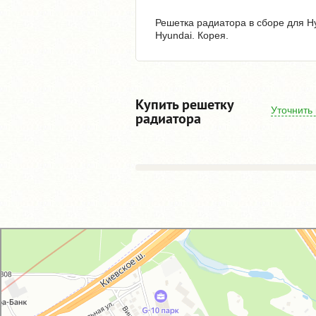
Решетка радиатора в сборе для Hy
Hyundai. Корея.
Купить решетку
Уточнить
радиатора
GM-City&VAG-Repair
Автосервис, автотехцентр в Москве
Магазин автозапчастей и автотоваров в Москве