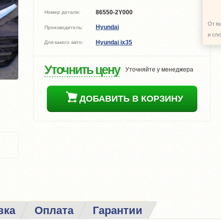
86550-2Y000
Номер детали:
От в
Hyundai
Производитель:
и сп
Hyundai ix35
Для какого авто:
Уточнить цену
Уточняйте у менеджера
ДОБАВИТЬ В КОРЗИНУ
вка
Оплата
Гарантии