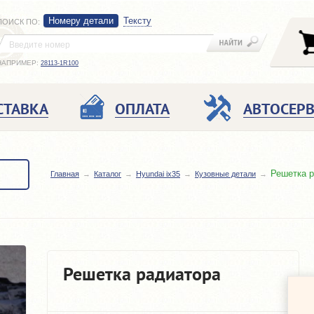
Номеру детали
Тексту
ПОИСК ПО
:
НАПРИМЕР:
28113-1R100
СТАВКА
ОПЛАТА
АВТОСЕР
Решетка 
Главная
Каталог
Hyundai ix35
Кузовные детали
Решетка радиатора