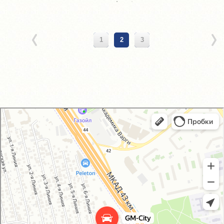
1
2
3
GM-City&VAG-Repair
Автосервис, автотехцентр в Москве
Магазин автозапчастей и автотоваров в Москве